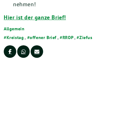
nehmen!
Hier ist der ganze Brief!
Allgemein
Kreistag
,
offener Brief
,
RROP
,
Ziefus