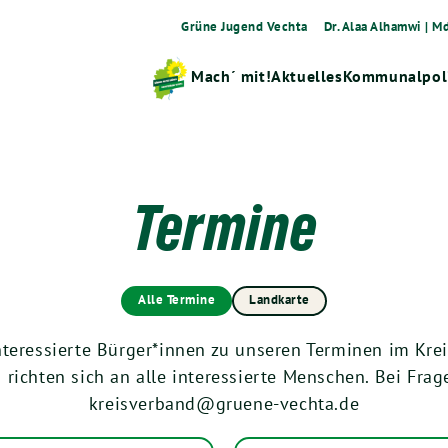
Grüne Jugend Vechta
Dr. Alaa Alhamwi | M
Mach´ mit!
Aktuelles
Kommunalpoli
Termine
Alle Termine
Landkarte
nteressierte Bürger*innen zu unseren Terminen im Kre
d richten sich an alle interessierte Menschen. Bei Fra
kreisverband@gruene-vechta.de