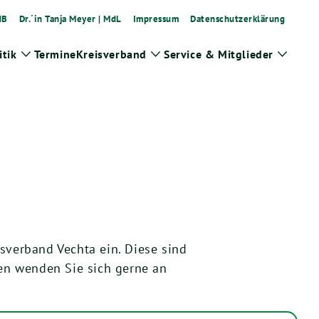
dB
Dr.´in Tanja Meyer | MdL
Impressum
Datenschutzerklärung
tik
Termine
Kreisverband
Service & Mitglieder
Zeige
Zeige
Zeige
Untermenü
Untermenü
Unter
isverband Vechta ein. Diese sind
gen wenden Sie sich gerne an