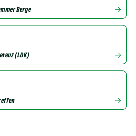
Dammer Berge
erenz (LDK)
reffen