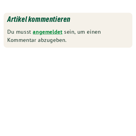
Artikel kommentieren
Du musst
angemeldet
sein, um einen
Kommentar abzugeben.
Kreisverband Vechta benutzt das freie grüne Theme
‐ ein Angebot der
sunflower
verdigado eG
Suche
Impressum