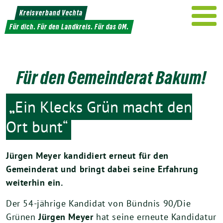
Weiter
Kreisverband Vechta
zum
Für dich. Für den Landkreis. Für das OM.
Inhalt
Für den Gemeinderat Bakum!
„
Ein Klecks Grün macht den
Ort bunt“
Jürgen Meyer kandidiert erneut für den
Gemeinderat und bringt dabei seine Erfahrung
weiterhin ein.
Der 54-jährige Kandidat von Bündnis 90/Die
Grünen
Jürgen Meyer
hat seine erneute Kandidatur