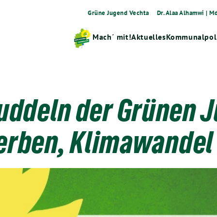
Grüne Jugend Vechta
Dr. Alaa Alhamwi | M
Mach´ mit!
Aktuelles
Kommunalpoli
uddeln der Grünen 
erben, Klimawandel