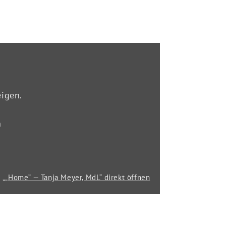
eigen.
n
„„Home“ — Tanja Meyer, MdL“ direkt öffnen