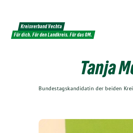
Weiter
zum
Inhalt
Kreisverband Vechta
Für dich. Für den Landkreis. Für das OM.
Tanja M
Bundestagskandidatin der beiden Kre