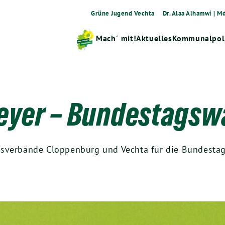
Grüne Jugend Vechta
Dr. Alaa Alhamwi | M
Mach´ mit!
Aktuelles
Kommunalpoli
eyer – Bundestagsw
isverbände Cloppenburg und Vechta für die Bundest