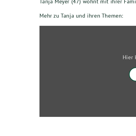
Tanja Meyer (47) wohnt mit ihrer Famil
Mehr zu Tanja und ihren Themen:
„„Home“
—
Tanja
Meyer,
MdL“
Hier 
von
tanjameyergruen.de
anzeigen