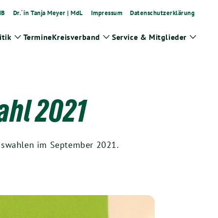
dB
Dr.´in Tanja Meyer | MdL
Impressum
Datenschutzerklärung
tik
Termine
Kreisverband
Service & Mitglieder
Zeige
Zeige
Zeige
Untermenü
Untermenü
Unter
ahl 2021
agswahlen im September 2021.