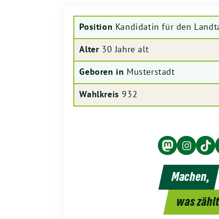
Position
Kandidatin für den Landt
Alter
30 Jahre alt
Geboren in
Musterstadt
Wahlkreis
932
M
I
T
a
n
i
s
s
k
Machen,
t
t
T
o
a
o
was zähl
d
g
k