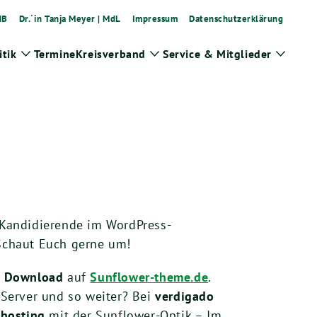
dB
Dr.´in Tanja Meyer | MdL
Impressum
Datenschutzerklärung
tik
Termine
Kreisverband
Service & Mitglieder
Zeige
Zeige
Zeige
Untermenü
Untermenü
Unter
 Kandidierende im WordPress-
Schaut Euch gerne um!
d
Download
auf
Sunflower-theme.de
.
 Server und so weiter? Bei
verdigado
hosting
mit der Sunflower-Optik – Im