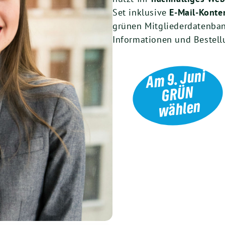
Set inklusive
E-Mail-Konte
grünen Mitgliederdatenban
Informationen und Bestel
Am 9. Juni
GRÜ
N
wählen